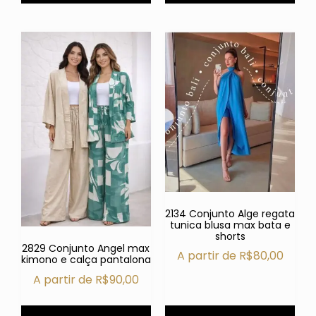
2134 Conjunto Alge regata
tunica blusa max bata e
shorts
2829 Conjunto Angel max
A partir de
R$
80,00
kimono e calça pantalona
A partir de
R$
90,00