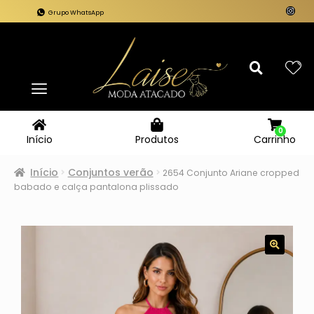
Grupo WhatsApp
0
Carrinho
Início
Produtos
Início
Conjuntos verão
2654 Conjunto Ariane cropped
babado e calça pantalona plissado