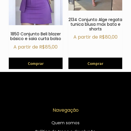
2134 Conjunto Alge regata
tunica blusa max bata e
shorts
1850 Conjunto Beli blazer
A partir de
R$
80,00
básico e saia curta bolso
A partir de
R$
85,00
Comprar
Comprar
Navegação
Quem somos