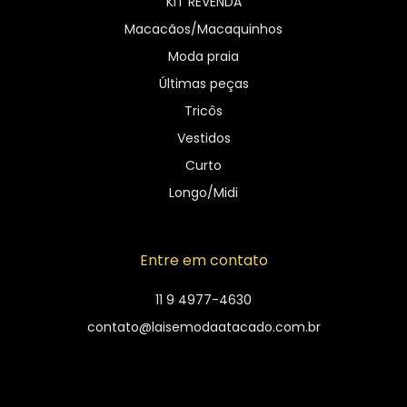
KIT REVENDA
Macacãos/Macaquinhos
Moda praia
Últimas peças
Tricôs
Vestidos
Curto
Longo/Midi
Entre em contato
11 9 4977-4630
contato@laisemodaatacado.com.br