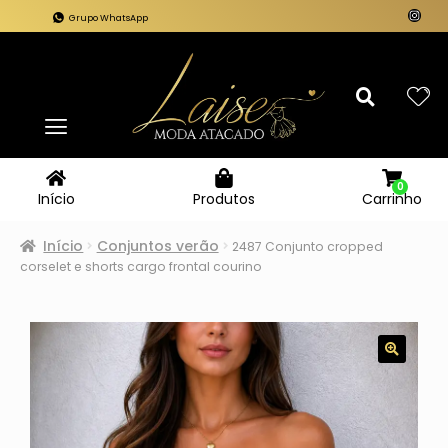
Grupo WhatsApp
0
Carrinho
Início
Produtos
Início
Conjuntos verão
2487 Conjunto cropped
corselet e shorts cargo frontal courino