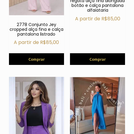
regata alça fina alongada
botão e calça pantalona
alfaiataria
A partir de
R$
85,00
2778 Conjunto Jey
cropped alça fina e calça
pantalona listrado
A partir de
R$
85,00
Comprar
Comprar