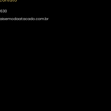
 contato
4630
aisemodaatacado.com.br