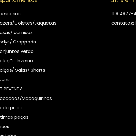
epartamentos
Entre em
cessórios
11 9 4977-
lazers/Coletes/Jaquetas
contato@l
lusas/ camisas
odys/ Croppeds
onjuntos verão
oleção Inverno
alças/ Saias/ Shorts
eans
IT REVENDA
acacãos/Macaquinhos
oda praia
ltimas peças
ricôs
estidos