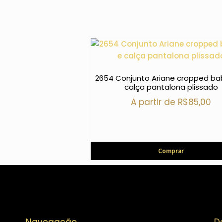
2654 Conjunto Ariane cropped b
calça pantalona plissado
A partir de
R$
85,00
Comprar