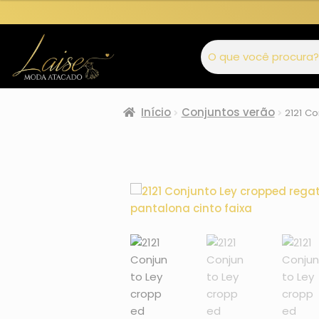
Início
Conjuntos verão
2121 Co