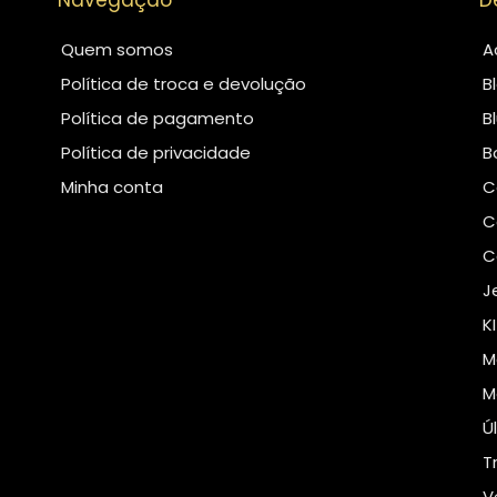
Navegação
D
Quem somos
A
Política de troca e devolução
B
Política de pagamento
B
Política de privacidade
B
Minha conta
C
C
C
J
K
M
M
Ú
T
V