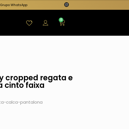
Grupo WhatsApp
0
ey cropped regata e
 cinto faixa
ta-calca-pantalona