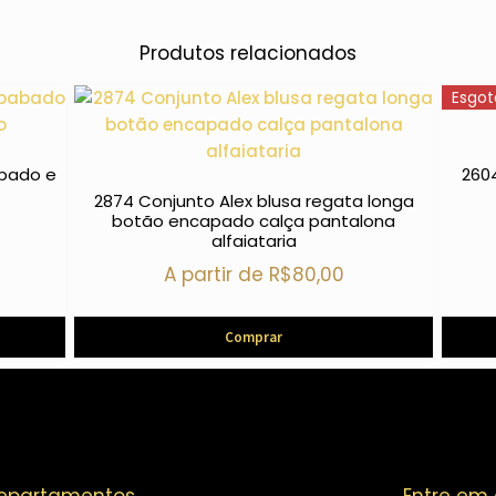
Produtos relacionados
Esgo
abado e
260
2874 Conjunto Alex blusa regata longa
botão encapado calça pantalona
alfaiataria
A partir de
R$
80,00
Comprar