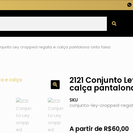
njunto Ley cropped regata e calça pantalona cinto faixa
2121 Conjunto L
calça pantalona
SKU
conjunto-ley-cropped-rega
A partir de
R$
60,00