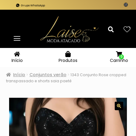
Grupo WhatsApp
0
Carrinho
Início
Produtos
Início
Conjuntos verão
1343 Conjunto Rose cropped
transpassado e shorts saia paetê