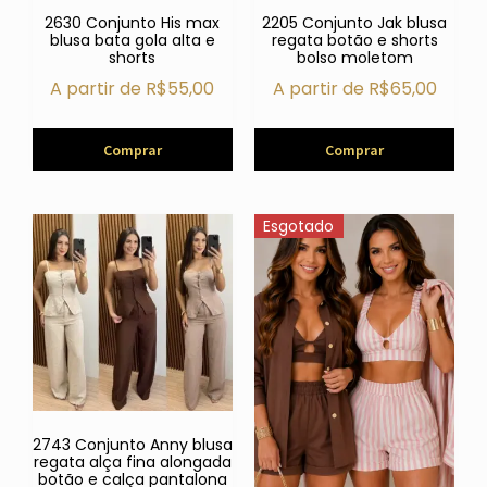
2630 Conjunto His max
2205 Conjunto Jak blusa
blusa bata gola alta e
regata botão e shorts
shorts
bolso moletom
A partir de
R$
55,00
A partir de
R$
65,00
Comprar
Comprar
Esgotado
2743 Conjunto Anny blusa
regata alça fina alongada
botão e calça pantalona