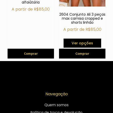
alfaiataria
A partir de
R$
85,00
2604 Conjunto Ali 3 peças
max camisa cropped e
shorts linhão
A partir de
R$
85,00
Ver opções
Comprar
Comprar
Navegação
Quem somos
Política de troca e devolução