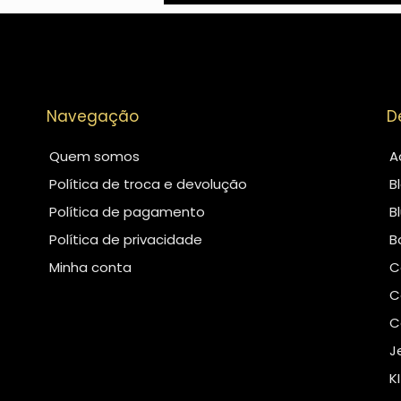
Navegação
D
Quem somos
A
Política de troca e devolução
B
Política de pagamento
B
Política de privacidade
B
Minha conta
C
C
C
J
K