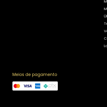
M
M
Ú
T
V
C
L
Meios de pagamento