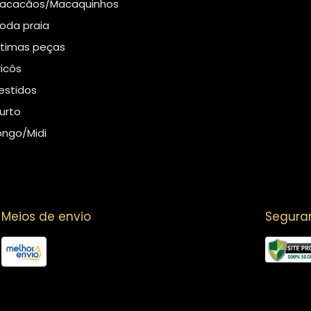
acacãos/Macaquinhos
oda praia
ltimas peças
ricôs
estidos
urto
ongo/Midi
Meios de envio
Segura