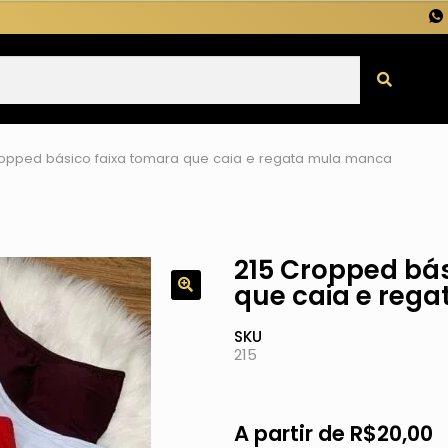
ropped básico faixa tomara que caia e regata mula manca
215 Cropped bás
que caia e reg
SKU
215
A partir de
R$
20,00