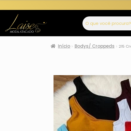
Início
Bodys/ Croppeds
215 C