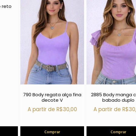
 reto
790 Body regata alça fina
2885 Body manga c
decote V
babado duplo
A partir de
R$
30,00
A partir de
R$
30
Comprar
Comprar