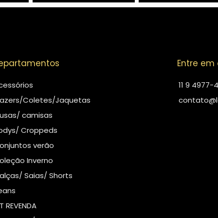
epartamentos
Entre em
cessórios
11 9 4977-
lazers/Coletes/Jaquetas
contato@l
lusas/ camisas
odys/ Croppeds
onjuntos verão
oleção Inverno
alças/ Saias/ Shorts
eans
IT REVENDA