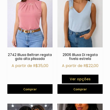
2742 Blusa Beltran regata
2906 Blusa Di regata
gola alta plissada
fivela estrela
A partir de
R$
35,00
A partir de
R$
22,00
Ver opções
Comprar
Comprar