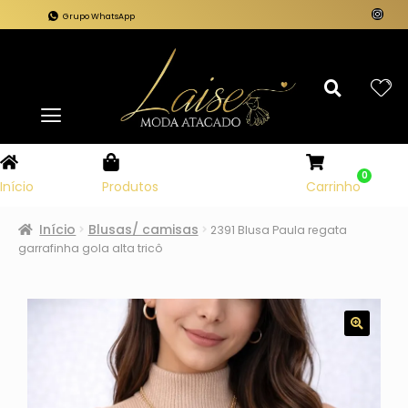
Grupo WhatsApp
0
Carrinho
Início
Produtos
Início
Blusas/ camisas
2391 Blusa Paula regata
garrafinha gola alta tricô