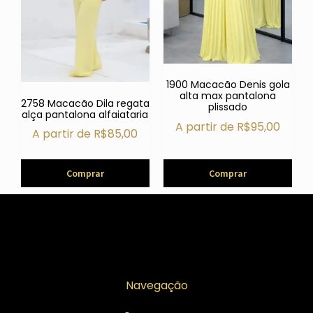
1900 Macacão Denis gola
alta max pantalona
2758 Macacão Dila regata
plissado
alça pantalona alfaiataria
A partir de
R$
95,00
A partir de
R$
85,00
Comprar
Comprar
Navegação