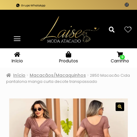
Grupo WhatsApp
0
Carrinho
Início
Produtos
Início
Macacãos/Macaquinhos
2850 Macacão Cida
pantalona manga curta decote transpassado