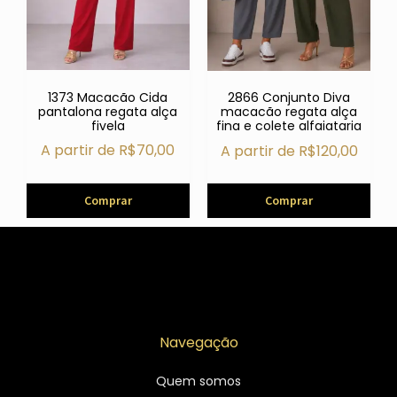
1373 Macacão Cida
2866 Conjunto Diva
pantalona regata alça
macacão regata alça
fivela
fina e colete alfaiataria
A partir de
R$
70,00
A partir de
R$
120,00
Comprar
Comprar
Navegação
Quem somos