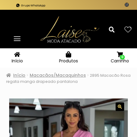
Grupo WhatsApp
0
Carrinho
Início
Produtos
Início
Macacãos/Macaquinhos
2895 Macacão Rosa
regata manga drapeado pantalona