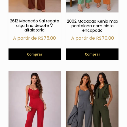
2612 Macacão Sai regata
2002 Macacão Kenia max
alça fina decote V
pantalona com cinto
alfaiataria
encapado
A partir de
R$
75,00
A partir de
R$
70,00
Comprar
Comprar