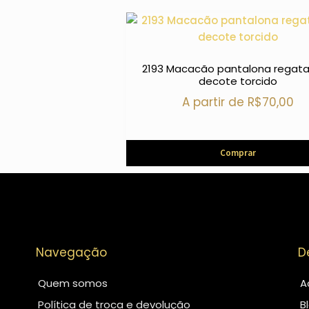
2193 Macacão pantalona regata
decote torcido
A partir de
R$
70,00
Comprar
Navegação
D
Quem somos
A
Política de troca e devolução
B