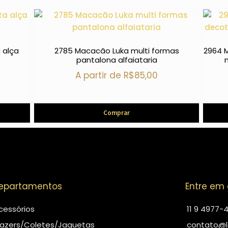
 alça
2785 Macacão Luka multi formas
2964 
pantalona alfaiataria
A partir de
R$
85,00
Comprar
epartamentos
Entre em
cessórios
11 9 4977-
lazers/Coletes/Jaquetas
contato@l