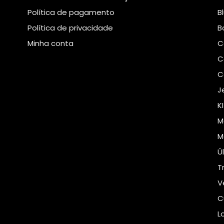
Política de pagamento
B
Política de privacidade
B
Minha conta
C
C
C
J
K
M
M
Ú
T
V
C
L