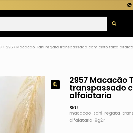
s
2957 Macacão Tahi regata transpassado com cinto faixa alfaiat
2957 Macacão T
transpassado c
alfaiataria
SKU
macacao-tahi-regata-tran
alfaiataria-9g2ir