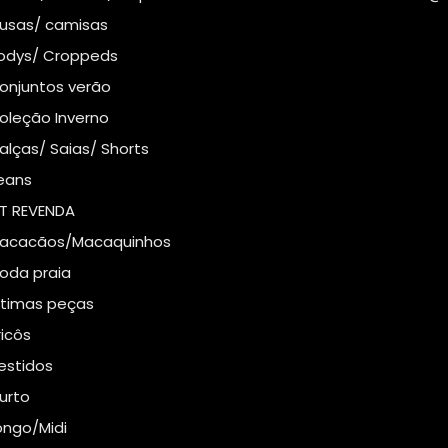
lusas/ camisas
odys/ Croppeds
onjuntos verão
oleção Inverno
alças/ Saias/ Shorts
eans
IT REVENDA
acacãos/Macaquinhos
oda praia
ltimas peças
ricôs
estidos
urto
ongo/Midi