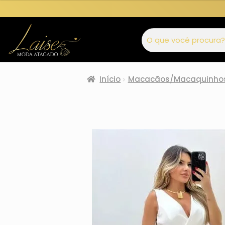
Início
Macacãos/Macaquinho