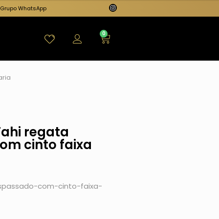
Grupo WhatsApp
0
aria
ahi regata
om cinto faixa
spassado-com-cinto-faixa-