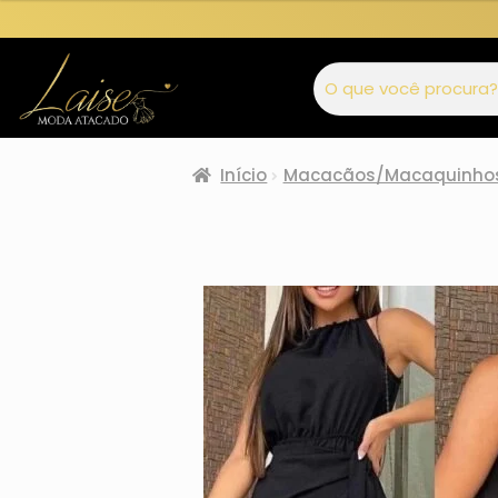
Início
Macacãos/Macaquinho