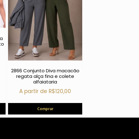
ra
to
2866 Conjunto Diva macacão
regata alça fina e colete
alfaiataria
A partir de
R$
120,00
Comprar