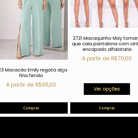
2721 Macaquinho May toma
que caia pantalona com cin
encapado alfaiataria
A partir de
R$
70,00
13 Macacão Emily regata alça
fina fenda
A partir de
R$
65,00
Ver opções
Comprar
Comprar