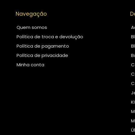
Navegação
D
Quem somos
A
Política de troca e devolução
B
Política de pagamento
B
Política de privacidade
B
Minha conta
C
C
C
J
K
M
M
Ú