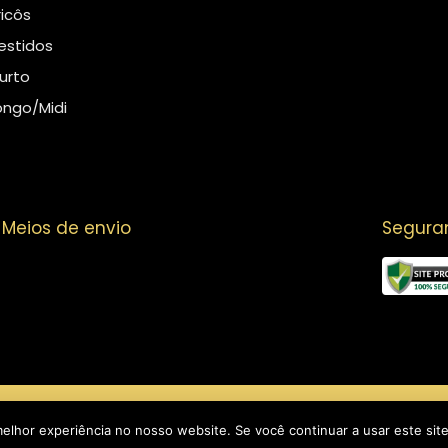
ricôs
estidos
urto
ongo/Midi
Meios de envio
Segura
Laise Moda Atacado | Desenvolvido por JK DIGITAL
melhor experiência no nosso website. Se você continuar a usar este sit