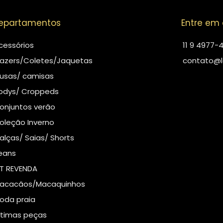
epartamentos
Entre em
cessórios
11 9 4977-
lazers/Coletes/Jaquetas
contato@l
lusas/ camisas
odys/ Croppeds
onjuntos verão
oleção Inverno
alças/ Saias/ Shorts
eans
IT REVENDA
acacãos/Macaquinhos
oda praia
ltimas peças