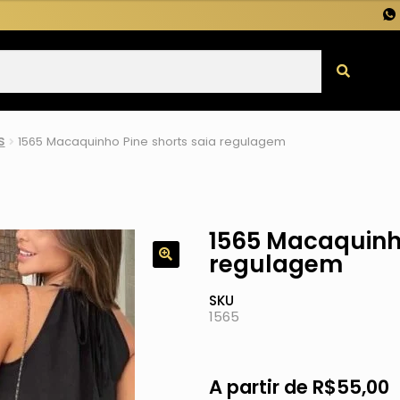
s
1565 Macaquinho Pine shorts saia regulagem
1565 Macaquinho
regulagem
SKU
1565
A partir de
R$
55,00