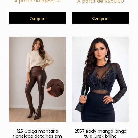
A partir de
R$
85,00
A partir de
R$
50,00
Comprar
Comprar
2557 Body manga longa
125 Calça montaria
tule lurex brilho
flanelada detalhes em