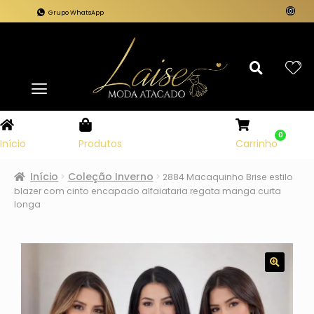
Grupo WhatsApp
0
Carrinho
Início
Produtos
Início
Coleção Inverno
2884 Macaquinho Brise estilo
blazer com cinto encapado alfaiataria regata manga curta
longa