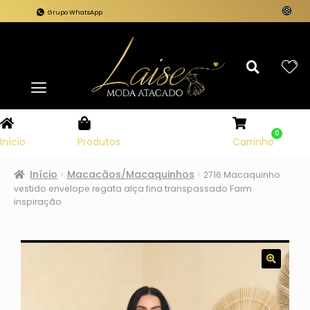
Grupo WhatsApp
0
Carrinho
Início
Produtos
Início
Macacãos/Macaquinhos
2716 Macaquinho
vestido envelope regata alça fina transpassado Farm
inspiração