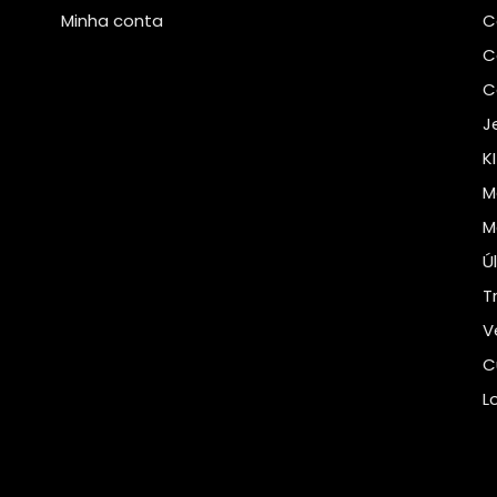
Minha conta
C
C
C
J
K
M
M
Ú
T
V
C
L