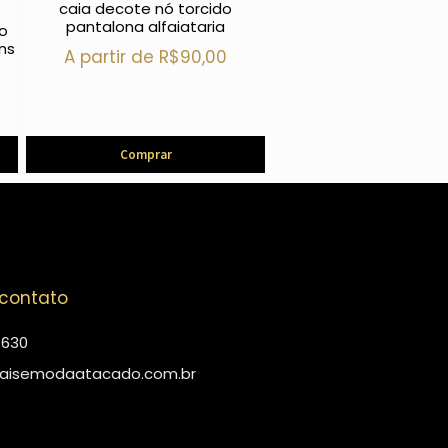
caia decote nó torcido
pantalona alfaiataria
o
ns
A partir de
R$
90,00
Comprar
 contato
4630
aisemodaatacado.com.br