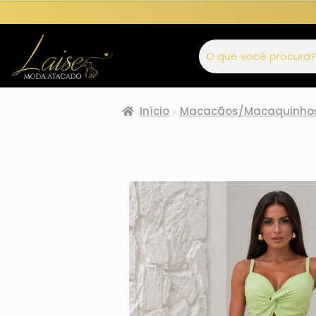
Início
Macacãos/Macaquinho