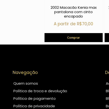
2002 Macacão Kenia max
pantalona com cinto
encapado
A partir de
R$
70,00
Comprar
Navegação
D
Quem somos
A
Política de troca e devolução
B
Política de pagamento
B
Política de privacidade
B