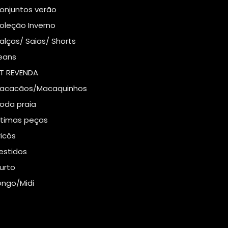
onjuntos verão
oleção Inverno
alças/ Saias/ Shorts
eans
IT REVENDA
acacãos/Macaquinhos
oda praia
ltimas peças
ricôs
estidos
urto
ongo/Midi