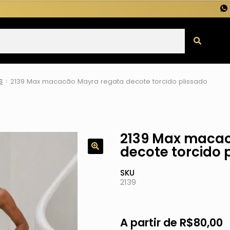
s
2139 Max macacão Mayra regata decote torcido plissado
2139 Max maca
decote torcido 
SKU
2139
A partir de
R$
80,00