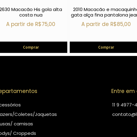
2630 Macacão His gola alta
2010 Macacão e macaquinh
costa nua
gata alça fina pantalona jea
A partir de
R$
75,00
A partir de
R$
85,00
Comprar
Comprar
epartamentos
Entre em
cessórios
11 9 4977-
lazers/Coletes/Jaquetas
contato@l
lusas/ camisas
odys/ Croppeds