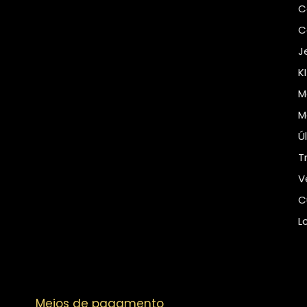
C
C
J
K
M
M
Ú
T
V
C
L
Meios de pagamento