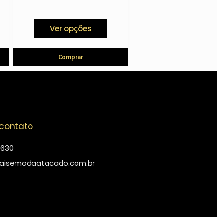
Ver opções
Comprar
 contato
4630
aisemodaatacado.com.br