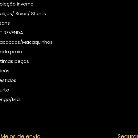
oleção Inverno
alças/ Saias/ Shorts
eans
IT REVENDA
acacãos/Macaquinhos
oda praia
ltimas peças
ricôs
estidos
urto
ongo/Midi
Meios de envio
Segura