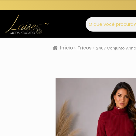
Início
Tricôs
2407 Conjunto Anna