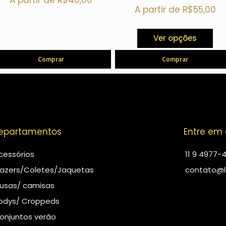
A partir de
R$
40,00
A partir de
R$
55,00
Ver opções
Comprar
Comprar
epartamentos
Entre em
cessórios
11 9 4977-
lazers/Coletes/Jaquetas
contato@l
lusas/ camisas
odys/ Croppeds
onjuntos verão