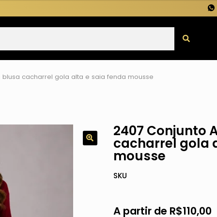
 blusa cacharrel gola alta e saia fenda mousse
2407 Conjunto 
cacharrel gola 
mousse
SKU
A partir de
R$
110,00