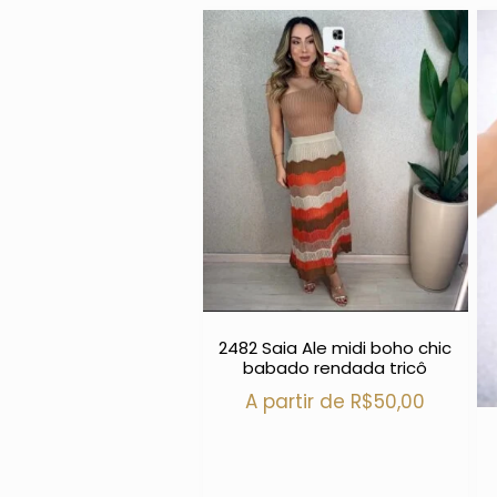
2482 Saia Ale midi boho chic
babado rendada tricô
A partir de
R$
50,00