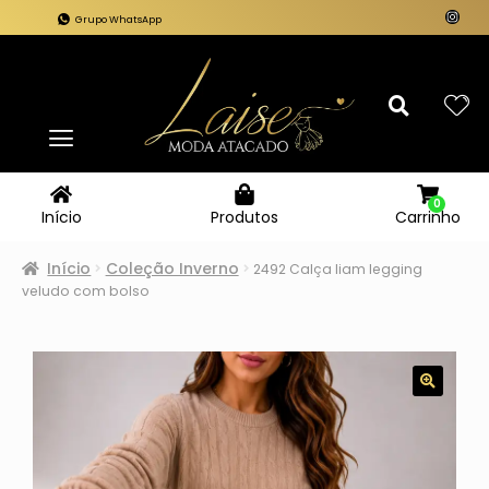
Grupo WhatsApp
0
Carrinho
Início
Produtos
Início
Coleção Inverno
2492 Calça liam legging
veludo com bolso