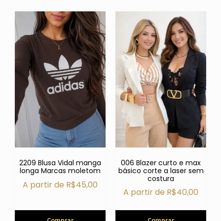
006 Blazer curto e max
2209 Blusa Vidal manga
básico corte a laser sem
longa Marcas moletom
costura
A partir de
R$
45,00
A partir de
R$
40,00
Comprar
Comprar