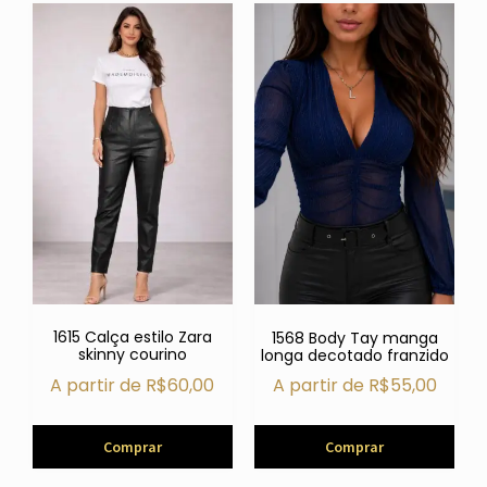
1615 Calça estilo Zara
1568 Body Tay manga
skinny courino
longa decotado franzido
A partir de
R$
60,00
A partir de
R$
55,00
Comprar
Comprar