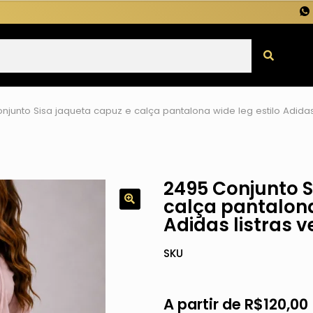
njunto Sisa jaqueta capuz e calça pantalona wide leg estilo Adidas 
2495 Conjunto S
calça pantalona
Adidas listras 
SKU
A partir de
R$
120,00