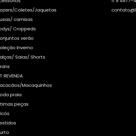
cessórios
11 9 4977-
lazers/Coletes/Jaquetas
contato@l
lusas/ camisas
odys/ Croppeds
onjuntos verão
oleção Inverno
alças/ Saias/ Shorts
eans
IT REVENDA
acacãos/Macaquinhos
oda praia
ltimas peças
ricôs
estidos
urto