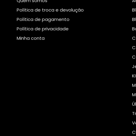
Quem somos
A
Política de troca e devolução
B
Política de pagamento
B
Política de privacidade
B
Minha conta
C
C
C
J
K
M
M
Ú
T
V
C