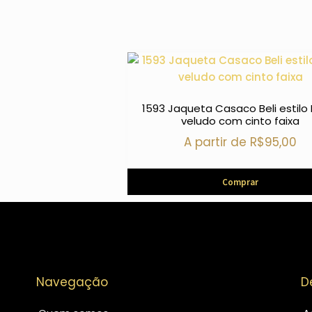
1593 Jaqueta Casaco Beli estilo
veludo com cinto faixa
A partir de
R$
95,00
Comprar
Navegação
D