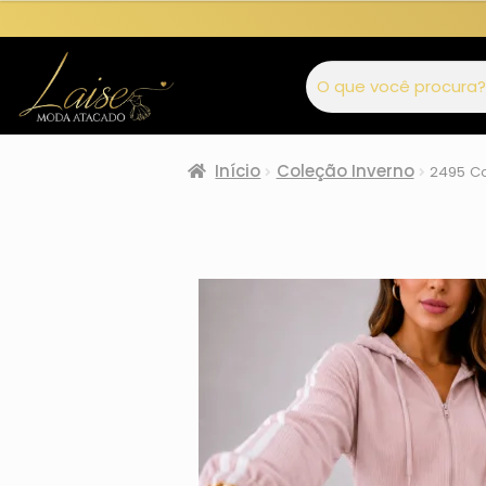
Início
Coleção Inverno
2495 Co