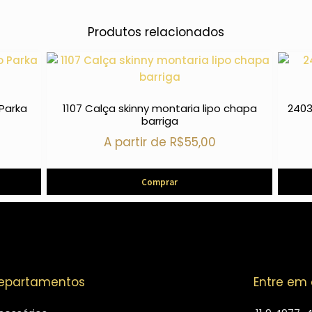
Produtos relacionados
 Parka
1107 Calça skinny montaria lipo chapa
2403
barriga
A partir de
R$
55,00
Comprar
epartamentos
Entre em