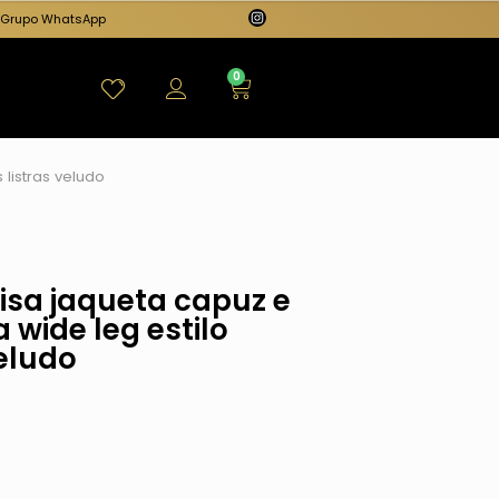
Grupo WhatsApp
0
listras veludo
isa jaqueta capuz e
 wide leg estilo
veludo