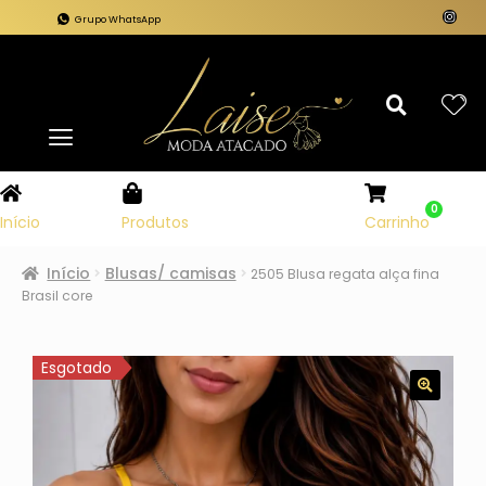
Grupo WhatsApp
0
Carrinho
Início
Produtos
Início
Blusas/ camisas
2505 Blusa regata alça fina
Brasil core
Esgotado