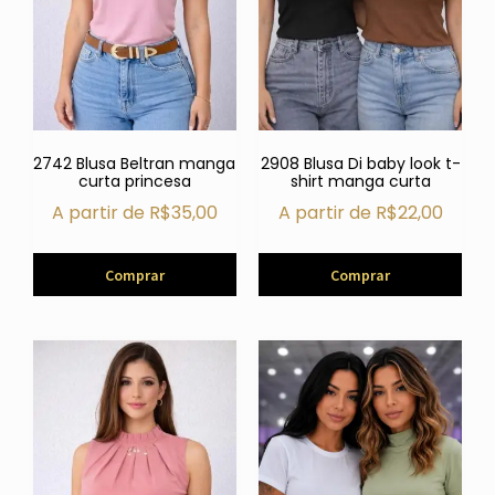
2742 Blusa Beltran manga
2908 Blusa Di baby look t-
curta princesa
shirt manga curta
A partir de
R$
35,00
A partir de
R$
22,00
Comprar
Comprar