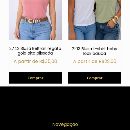
2742 Blusa Beltran regata
2103 Blusa t-shirt baby
gola alta plissada
look básica
A partir de
R$
35,00
A partir de
R$
22,00
Comprar
Comprar
Navegação