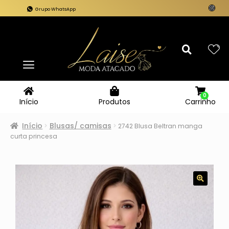
Grupo WhatsApp
0
Carrinho
Início
Produtos
Início
Blusas/ camisas
2742 Blusa Beltran manga
curta princesa