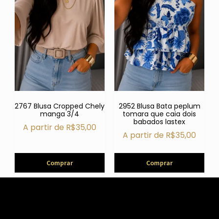
2767 Blusa Cropped Chely
2952 Blusa Bata peplum
manga 3/4
tomara que caia dois
babados lastex
A partir de
R$
35,00
A partir de
R$
35,00
Comprar
Comprar