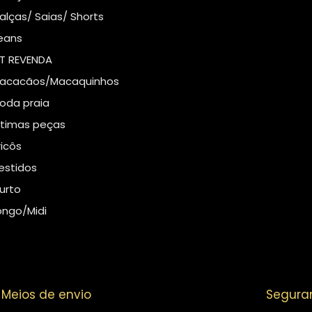
alças/ Saias/ Shorts
eans
IT REVENDA
acacãos/Macaquinhos
oda praia
ltimas peças
ricôs
estidos
urto
ongo/Midi
Meios de envio
Segura