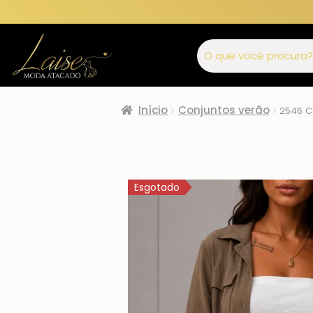
Início
Conjuntos verão
2546 Co
Esgotado