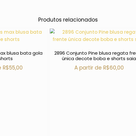
Produtos relacionados
ax blusa bata gola
2896 Conjunto Pine blusa regata fr
shorts
única decote boba e shorts sai
de
R$
55,00
A partir de
R$
60,00