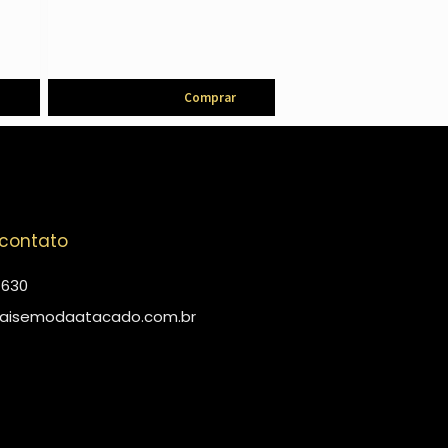
Comprar
 contato
4630
aisemodaatacado.com.br