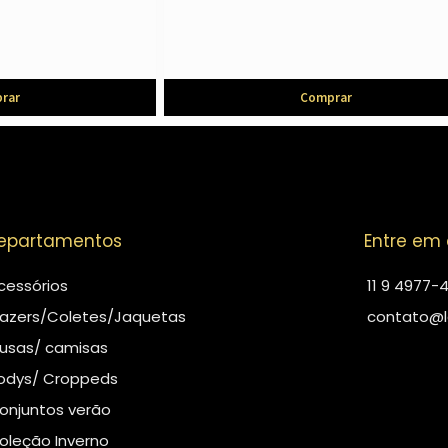
rar
Comprar
epartamentos
Entre em
cessórios
11 9 4977-
lazers/Coletes/Jaquetas
contato@l
lusas/ camisas
odys/ Croppeds
onjuntos verão
oleção Inverno