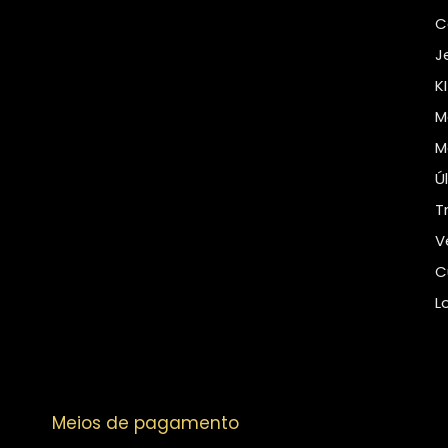
C
J
K
M
M
Ú
T
V
C
L
Meios de pagamento