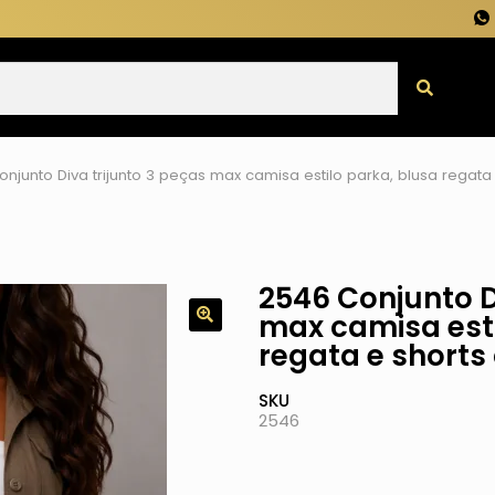
njunto Diva trijunto 3 peças max camisa estilo parka, blusa regata 
2546 Conjunto D
max camisa esti
regata e shorts 
SKU
2546