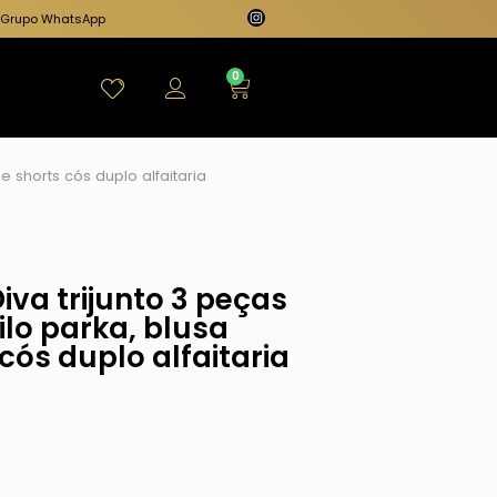
Grupo WhatsApp
0
e shorts cós duplo alfaitaria
iva trijunto 3 peças
lo parka, blusa
cós duplo alfaitaria