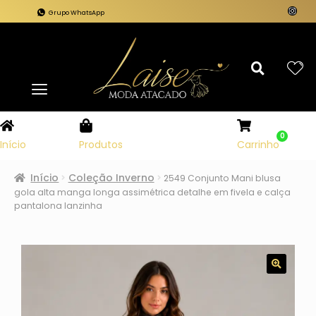
Grupo WhatsApp
0
Carrinho
Início
Produtos
Início
Coleção Inverno
2549 Conjunto Mani blusa
gola alta manga longa assimétrica detalhe em fivela e calça
pantalona lanzinha