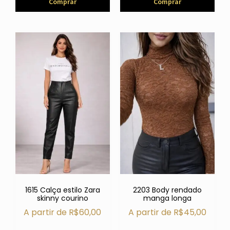
Comprar
Comprar
1615 Calça estilo Zara
2203 Body rendado
skinny courino
manga longa
A partir de
R$
60,00
A partir de
R$
45,00