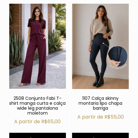
2508 Conjunto Fabi T-
1107 Calça skinny
shirt manga curta e calça
montaria lipo chapa
wide leg pantalona
barriga
moletom
A partir de
R$
55,00
A partir de
R$
65,00