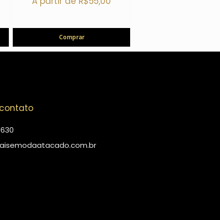
A partir de
R$
55,00
Comprar
 contato
4630
aisemodaatacado.com.br