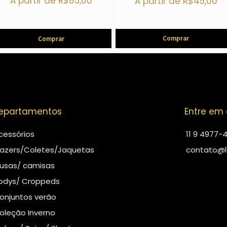
A partir de
R$
85,00
A partir de
R$
45,00
Comprar
Comprar
epartamentos
Entre em
cessórios
11 9 4977-
lazers/Coletes/Jaquetas
contato@l
lusas/ camisas
odys/ Croppeds
onjuntos verão
oleção Inverno