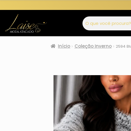
Início
Coleção Inverno
2594 Bl