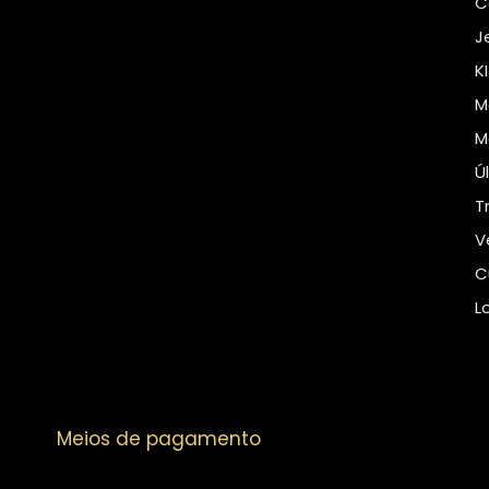
C
J
K
M
M
Ú
T
V
C
L
Meios de pagamento