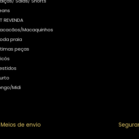
alças/ Saias/ Shorts
eans
IT REVENDA
acacãos/Macaquinhos
oda praia
ltimas peças
ricôs
estidos
urto
ongo/Midi
Meios de envio
Segura