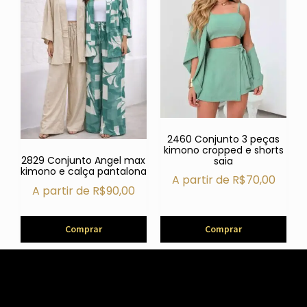
2460 Conjunto 3 peças
kimono cropped e shorts
2829 Conjunto Angel max
saia
kimono e calça pantalona
A partir de
R$
70,00
A partir de
R$
90,00
Comprar
Comprar