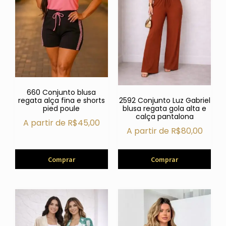
660 Conjunto blusa
2592 Conjunto Luz Gabriel
regata alça fina e shorts
blusa regata gola alta e
pied poule
calça pantalona
A partir de
R$
45,00
A partir de
R$
80,00
Comprar
Comprar