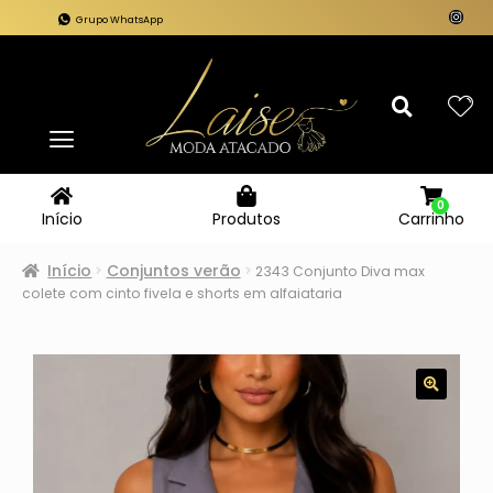
Grupo WhatsApp
0
Carrinho
Início
Produtos
Início
Conjuntos verão
2343 Conjunto Diva max
colete com cinto fivela e shorts em alfaiataria