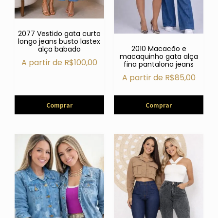
2077 Vestido gata curto
longo jeans busto lastex
2010 Macacão e
alça babado
macaquinho gata alça
A partir de
R$
100,00
fina pantalona jeans
A partir de
R$
85,00
Comprar
Comprar