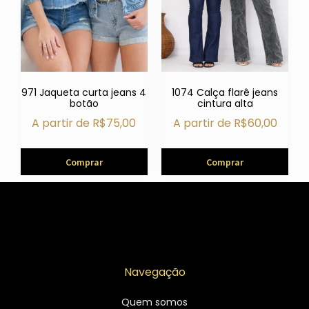
971 Jaqueta curta jeans 4
1074 Calça flarê jeans
botão
cintura alta
A partir de
R$
75,00
A partir de
R$
60,00
Comprar
Comprar
Navegação
Quem somos