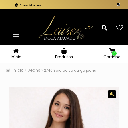
Grupo WhatsApp
0
Carrinho
Início
Produtos
Início
Jeans
2740 Saia bolso cargo jeans