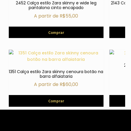
2452 Calça estilo Zara skinny e wide leg
2143 Calça
pantalona cinto encapado
A partir de
R$
55,00
Comprar
271
1351 Calça estilo Zara skinny cenoura botão na
barra alfaiataria
A partir de
R$
60,00
Comprar