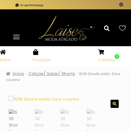
Grupo WhatsApp
0
Carrinho
Início
Produtos
Início
Calças/ Saias/ Shorts
1636 Shorts estilo Zara
courino