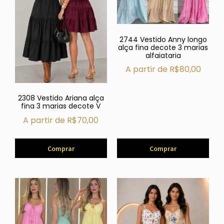
2744 Vestido Anny longo
alça fina decote 3 marias
alfaiataria
A partir de
R$
80,00
2308 Vestido Ariana alça
fina 3 marias decote V
A partir de
R$
70,00
Comprar
Comprar