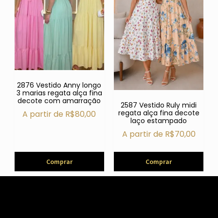
2876 Vestido Anny longo
3 marias regata alça fina
decote com amarração
2587 Vestido Ruly midi
regata alça fina decote
A partir de
R$
80,00
laço estampado
A partir de
R$
70,00
Comprar
Comprar