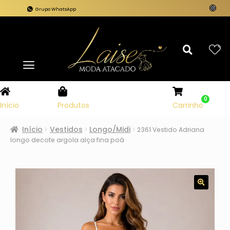
Grupo WhatsApp
0
Carrinho
Início
Produtos
Início
Vestidos
Longo/Midi
2361 Vestido Adriana
longo decote argola alça fina poá