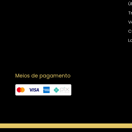
Ú
T
V
C
L
Meios de pagamento