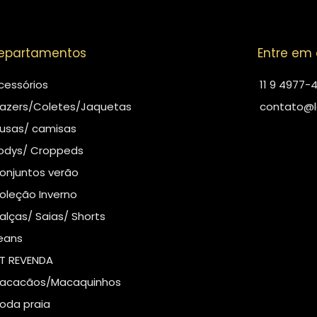
epartamentos
Entre em
cessórios
11 9 4977-
lazers/Coletes/Jaquetas
contato@l
lusas/ camisas
odys/ Croppeds
onjuntos verão
oleção Inverno
alças/ Saias/ Shorts
eans
IT REVENDA
acacãos/Macaquinhos
oda praia