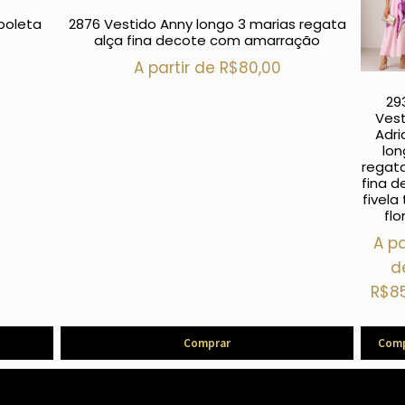
boleta
2876 Vestido Anny longo 3 marias regata
alça fina decote com amarração
A partir de
R$
80,00
29
Vest
Adri
lo
regata
fina d
fivela 
flo
A pa
d
R$
8
Comprar
Comp