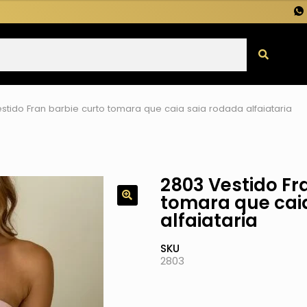
stido Fran barbie curto tomara que caia saia rodada alfaiataria
2803 Vestido Fr
tomara que cai
alfaiataria
SKU
2803