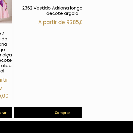
2362 Vestido Adriana longo alça fina
decote argola
A partir de
R$
85,00
32
ido
ana
ngo
 alça
ecote
tulipa
ral
rtir
e
5,00
rar
Comprar