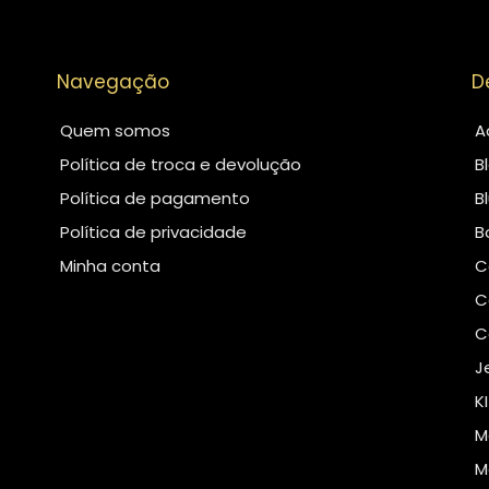
Navegação
D
Quem somos
A
Política de troca e devolução
B
Política de pagamento
B
Política de privacidade
B
Minha conta
C
C
C
J
K
M
M