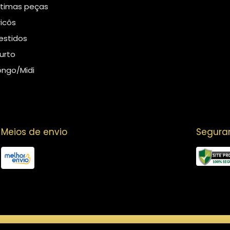
ltimas peças
ricôs
estidos
urto
ongo/Midi
Meios de envio
Segura