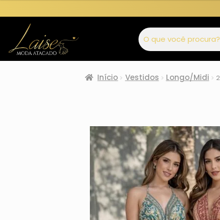
Início
Vestidos
Longo/Midi
2