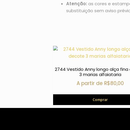
Atenção:
as cores e estampas
substituição sem aviso prévio
2744 Vestido Anny longo alça fina
3 marias alfaiataria
A partir de
R$
80,00
Comprar