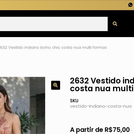
632 Vestido indiano boho chic costa nua multi formas
2632 Vestido in
costa nua mult
SKU
vestido-indiano-costa-nua
A partir de
R$
75,00