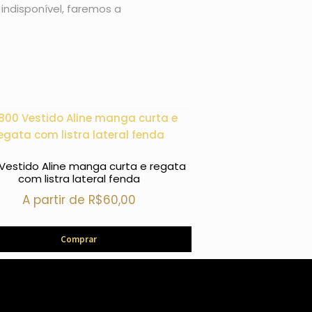
indisponível, faremos a
Vestido Aline manga curta e regata
2043 Vestido Aline 
com listra lateral fenda
fenda 
A partir de
R$
60,00
A partir 
Comprar
Com