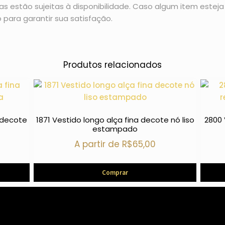
 estão sujeitas à disponibilidade. Caso algum item esteja 
 para garantir sua satisfação.
Produtos relacionados
 decote
1871 Vestido longo alça fina decote nó liso
2800 
estampado
A partir de
R$
65,00
Comprar