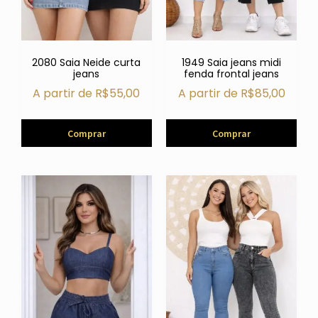
2080 Saia Neide curta
1949 Saia jeans midi
jeans
fenda frontal jeans
A partir de
R$
55,00
A partir de
R$
85,00
Comprar
Comprar