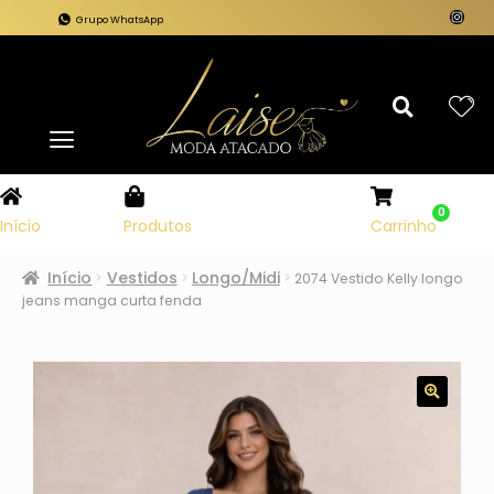
Grupo WhatsApp
0
Carrinho
Início
Produtos
Início
Vestidos
Longo/Midi
2074 Vestido Kelly longo
jeans manga curta fenda