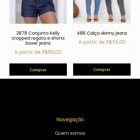
2878 Conjunto Kelly
486 Calça skinny jeans
cropped regata e shorts
A partir de
R$
55,00
boxer jeans
A partir de
R$
80,00
Comprar
Comprar
Navegação
Quem somos