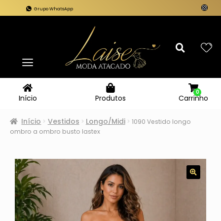
Grupo WhatsApp
0
Carrinho
Início
Produtos
Início
Vestidos
Longo/Midi
1090 Vestido longo
ombro a ombro busto lastex