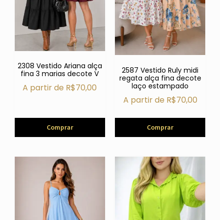
2308 Vestido Ariana alça
2587 Vestido Ruly midi
fina 3 marias decote V
regata alça fina decote
laço estampado
A partir de
R$
70,00
A partir de
R$
70,00
Comprar
Comprar