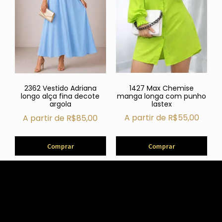
1427 Max Chemise
2362 Vestido Adriana
manga longa com punho
longo alça fina decote
lastex
argola
A partir de
R$
55,00
A partir de
R$
85,00
Comprar
Comprar