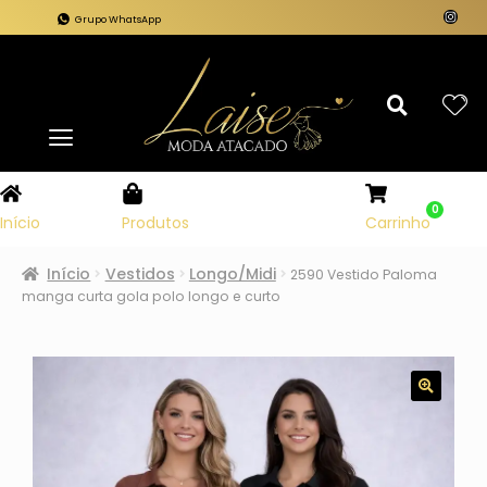
Grupo WhatsApp
0
Carrinho
Início
Produtos
Início
Vestidos
Longo/Midi
2590 Vestido Paloma
manga curta gola polo longo e curto