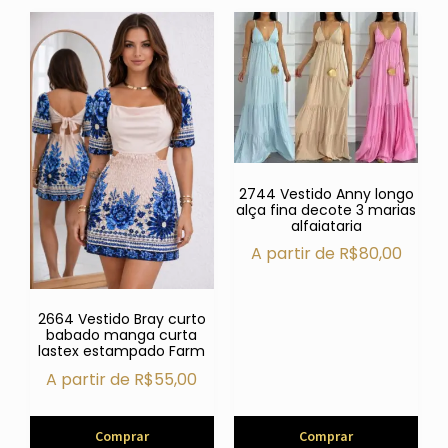
2744 Vestido Anny longo
alça fina decote 3 marias
alfaiataria
A partir de
R$
80,00
2664 Vestido Bray curto
babado manga curta
lastex estampado Farm
A partir de
R$
55,00
Comprar
Comprar