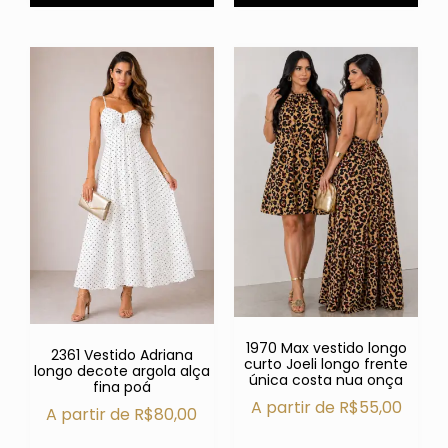
1970 Max vestido longo
2361 Vestido Adriana
curto Joeli longo frente
longo decote argola alça
única costa nua onça
fina poá
A partir de
R$
55,00
A partir de
R$
80,00