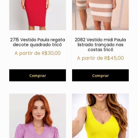
2715 Vestido Paula regata
2082 Vestido midi Paula
decote quadrado tricô
listrado trançado nas
costas tricô
A partir de
R$
30,00
A partir de
R$
45,00
Comprar
Comprar