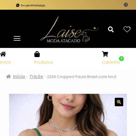
Grupo WhatsApp
0
Carrinho
Início
Produtos
Início
Tricôs
2224 Cropped Paula Brasil core tricô