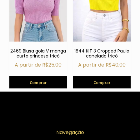
2469 Blusa gola V manga
1844 KIT 3 Cropped Paula
curta princesa tricô
canelado tricô
A partir de
R$
25,00
A partir de
R$
40,00
Comprar
Comprar
Navegação