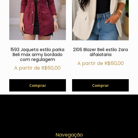
1593 Jaqueta estilo parka
2106 Blazer Beli estilo Zara
Beli max army bordado
alfaiataria
com regulagem
A partir de
R$
60,00
A partir de
R$
60,00
Comprar
Comprar
Navegação