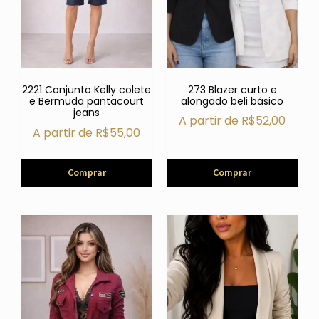
273 Blazer curto e
2221 Conjunto Kelly colete
alongado beli básico
e Bermuda pantacourt
jeans
A partir de
R$
52,00
A partir de
R$
55,00
Comprar
Comprar