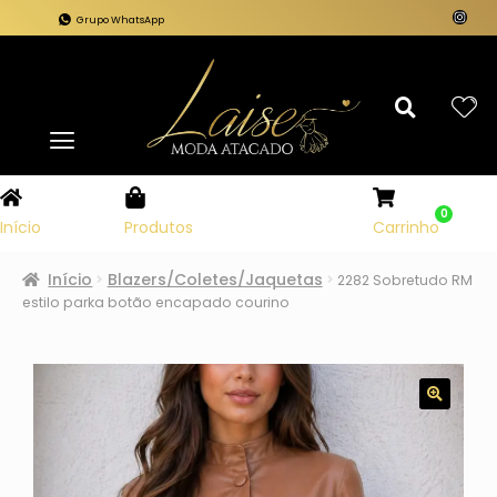
Grupo WhatsApp
0
Carrinho
Início
Produtos
Início
Blazers/Coletes/Jaquetas
2282 Sobretudo RM
estilo parka botão encapado courino