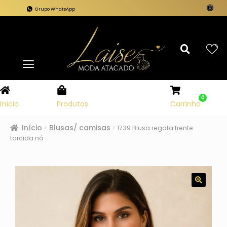
Grupo WhatsApp
0
Carrinho
Início
Produtos
Início
Blusas/ camisas
1739 Blusa regata frente
torcida nó