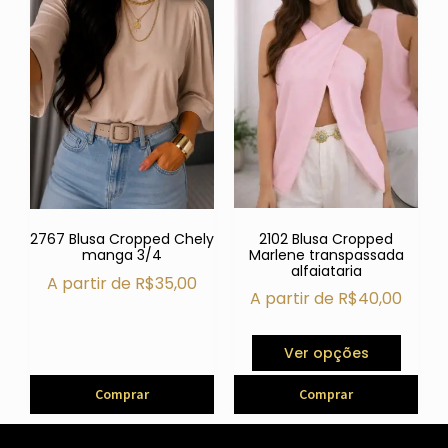
2102 Blusa Cropped
2767 Blusa Cropped Chely
Marlene transpassada
manga 3/4
alfaiataria
A partir de
R$
35,00
A partir de
R$
40,00
Ver opções
Comprar
Comprar