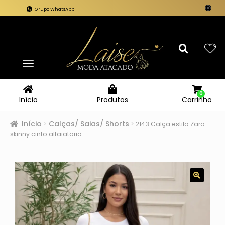
Grupo WhatsApp
0
Carrinho
Início
Produtos
Início
Calças/ Saias/ Shorts
2143 Calça estilo Zara
skinny cinto alfaiataria