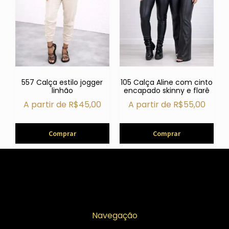
557 Calça estilo jogger
105 Calça Aline com cinto
linhão
encapado skinny e flarê
A partir de
R$
45,00
A partir de
R$
55,00
Comprar
Comprar
Navegação