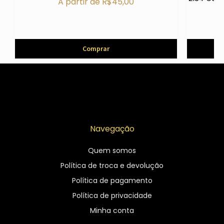
A partir de
R$
45,00
em
Comprar
Navegação
Quem somos
Política de troca e devolução
Política de pagamento
Política de privacidade
Minha conta