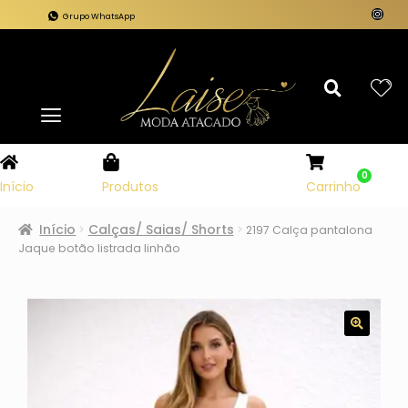
Grupo WhatsApp
0
Carrinho
Início
Produtos
Início
Calças/ Saias/ Shorts
2197 Calça pantalona
Jaque botão listrada linhão