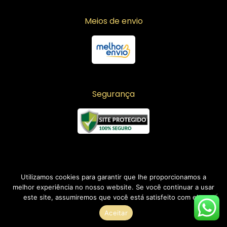
Meios de envio
Segurança
Utilizamos cookies para garantir que lhe proporcionamos a
melhor experiência no nosso website. Se você continuar a usar
Copyright © 2026 Laise Moda Atacado | Desenvolvido por
este site, assumiremos que você está satisfeito com ele.
JK DIGITAL
Aceitar