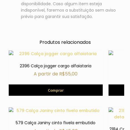
disponibilidade. Caso algum item esteja
indisponível, faremos a substituição sem aviso
prévio para garantir sua satisfação.
Produtos relacionados
2396 Calça jogger cargo alfaiataria
29
A partir de
R$
55,00
Comprar
579 Calça Janiny cinto fivela embutido
2184 Calç