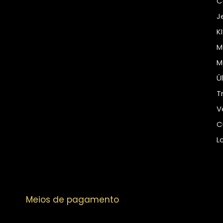
C
J
K
M
M
Ú
T
V
C
L
Meios de pagamento