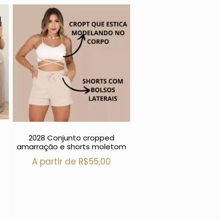
2028 Conjunto cropped
amarração e shorts moletom
A partir de
R$
55,00