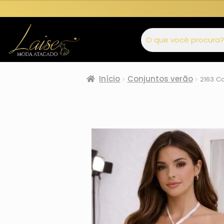
Início
Conjuntos verão
2163 Co