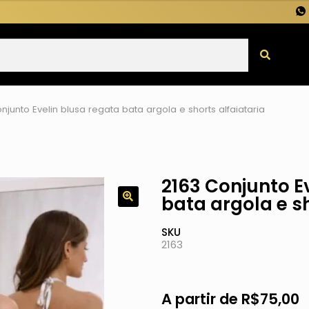
njunto Evelin blusa regata bata argola e shorts alfaiataria
2163 Conjunto E
bata argola e sh
SKU
2163
A partir de
R$
75,00