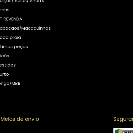
alças/ Saias/ Shorts
eans
IT REVENDA
acacãos/Macaquinhos
oda praia
ltimas peças
ricôs
estidos
urto
ongo/Midi
Meios de envio
Segura