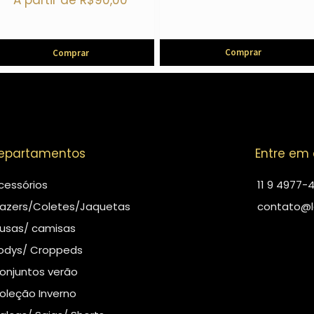
A partir de
R$
90,00
Comprar
Comprar
epartamentos
Entre em
cessórios
11 9 4977-
lazers/Coletes/Jaquetas
contato@l
lusas/ camisas
odys/ Croppeds
onjuntos verão
oleção Inverno