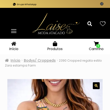
Grupo WhatsApp
0
Carrinho
Início
Produtos
Início
Bodys/ Croppeds
2390 Cropped regata estilo
Zara estampa Farm