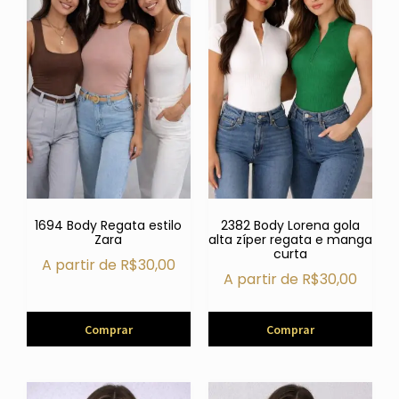
1694 Body Regata estilo
2382 Body Lorena gola
Zara
alta zíper regata e manga
curta
A partir de
R$
30,00
A partir de
R$
30,00
Comprar
Comprar