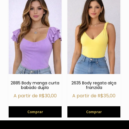
2885 Body manga curta
2635 Body regata alça
babado duplo
franzida
A partir de
R$
30,00
A partir de
R$
35,00
Comprar
Comprar