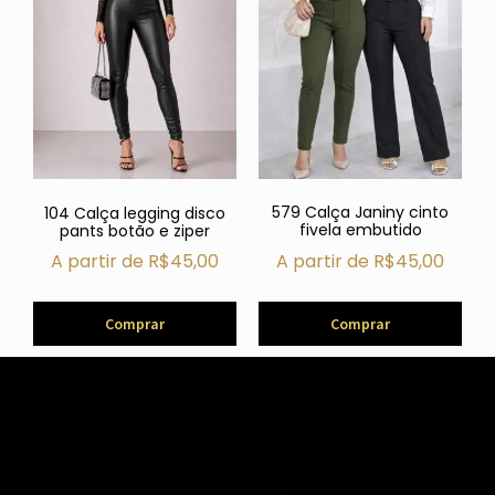
579 Calça Janiny cinto
104 Calça legging disco
fivela embutido
pants botão e ziper
A partir de
R$
45,00
A partir de
R$
45,00
Comprar
Comprar