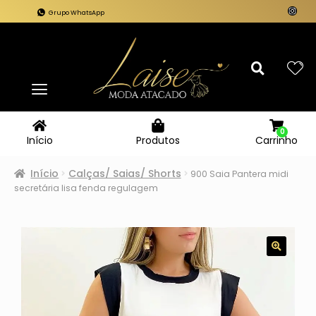
Grupo WhatsApp
0
Carrinho
Início
Produtos
Início
Calças/ Saias/ Shorts
900 Saia Pantera midi
secretária lisa fenda regulagem