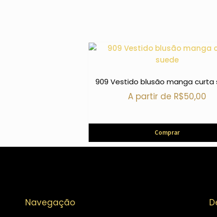
909 Vestido blusão manga curta
A partir de
R$
50,00
Comprar
Navegação
D