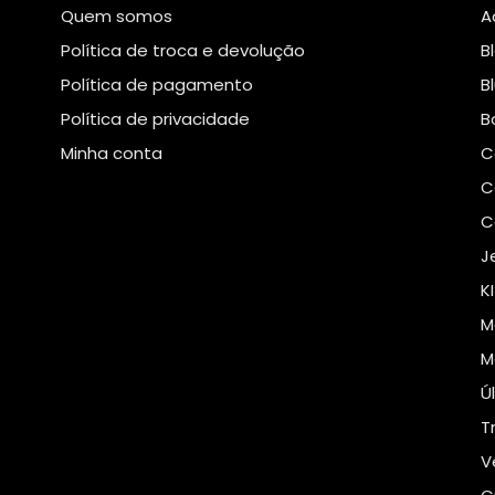
Quem somos
A
Política de troca e devolução
B
Política de pagamento
B
Política de privacidade
B
Minha conta
C
C
C
J
K
M
M
Ú
T
V