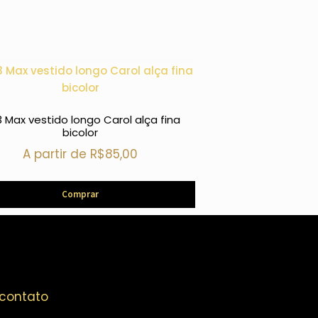
3 Max vestido longo Carol alça fina
1427 Max Chemise
bicolor
punho 
A partir de
R$
85,00
A partir 
Comprar
Com
 contato