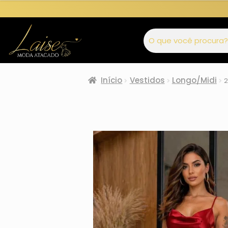
Início
Vestidos
Longo/Midi
2