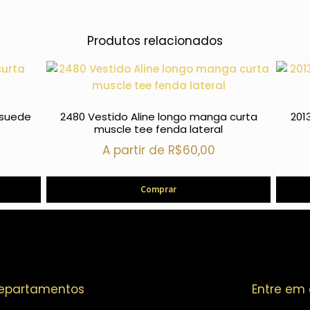
Produtos relacionados
 suede
2480 Vestido Aline longo manga curta
201
muscle tee fenda lateral
A partir de
R$
60,00
Comprar
epartamentos
Entre em