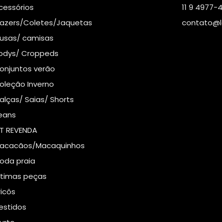
cessórios
11 9 4977-
lazers/Coletes/Jaquetas
contato@l
lusas/ camisas
odys/ Croppeds
onjuntos verão
oleção Inverno
alças/ Saias/ Shorts
eans
IT REVENDA
acacãos/Macaquinhos
oda praia
ltimas peças
ricôs
estidos