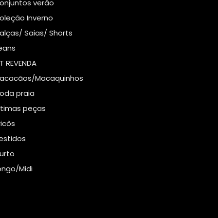
onjuntos verão
oleção Inverno
alças/ Saias/ Shorts
eans
IT REVENDA
acacãos/Macaquinhos
oda praia
ltimas peças
ricôs
estidos
urto
ongo/Midi