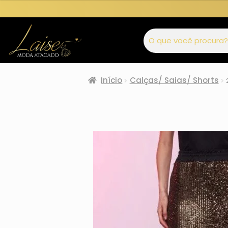
Início
Calças/ Saias/ Shorts