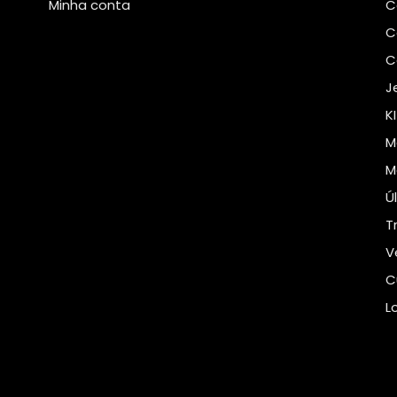
Minha conta
C
C
C
J
K
M
M
Ú
T
V
C
L