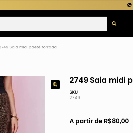
2749 Saia midi paetê forrada
2749 Saia midi 
SKU
2749
A partir de
R$
80,00