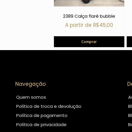
2389 Calça flarê bubble
A partir de
R$
45,00
Comprar
Navegação
D
Quem somos
A
Política de troca e devolução
B
Política de pagamento
B
Política de privacidade
B