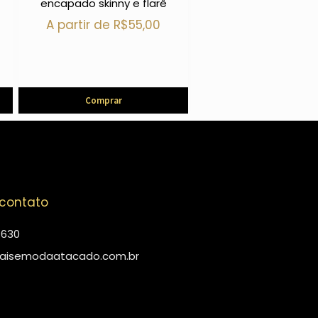
encapado skinny e flarê
A partir de
R$
55,00
Comprar
 contato
4630
aisemodaatacado.com.br