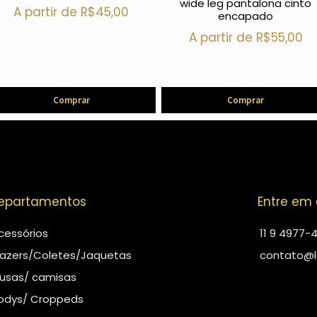
wide leg pantalona cinto
A partir de
R$
45,00
encapado
A partir de
R$
55,00
Comprar
Comprar
epartamentos
Entre em
cessórios
11 9 4977-
lazers/Coletes/Jaquetas
contato@l
lusas/ camisas
odys/ Croppeds